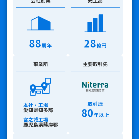
会社創業
売上高
88
28
周年
億円
事業所
主要取引先
取引歴
本社・工場
80
愛知県知多郡
年以上
宮之城工場
鹿児島県薩摩郡