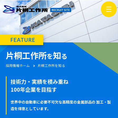
FEATURE
片桐工作所
知
を
る
採用情報ホーム
片桐工作所を知る
技術力・実績を積み重ね
100年企業を目指す
世界中の自動車に必要不可欠な高精度の金属部品の
加工・製
造を得意としています。