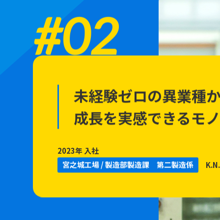
#02
未経験ゼロの異業種
成長を実感できるモ
2023年 入社
宮之城工場 / 製造部製造課 第二製造係
K.N