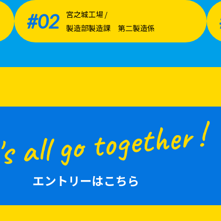
宮之城工場 /
#02
製造部製造課 第二製造係
エントリーはこちら